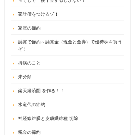
宝くじで一攫千金するしかない！
家計簿をつけるゾ！
家電の節約
懸賞で節約～懸賞金（現金と金券）で優待株を買う
ぞ！
持病のこと
未分類
楽天経済圏 を作る！！
水道代の節約
神経線維腫と皮膚繊維種 切除
税金の節約