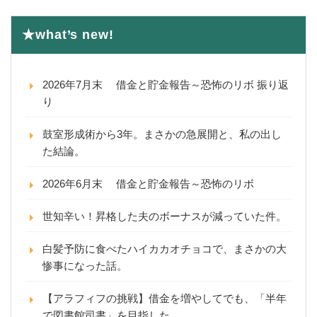
★what’s new!
2026年7月末 借金と貯金報告～恐怖のリボ 振り返
り
鼓室形成術から3年。まさかの急展開と、私の出し
た結論。
2026年6月末 借金と貯金報告～恐怖のリボ
世知辛い！昇格した夫のボーナスが減っていた件。
白髪予防に食べたハイカカオチョコで、まさかの大
惨事になった話。
【アラフィフの挑戦】借金を増やしてでも、「半年
で図書館司書」を目指した