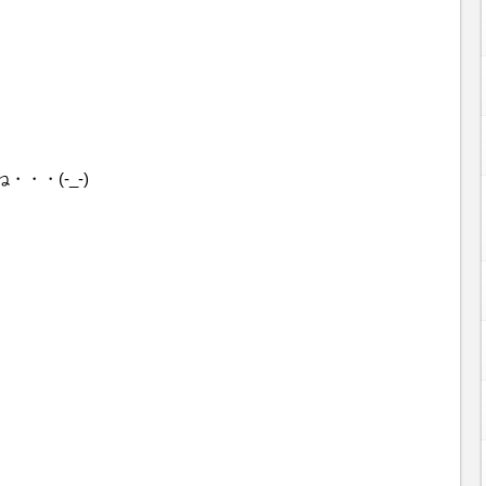
・・(-_-)