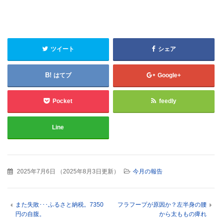
ツイート
シェア
はてブ
Google+
Pocket
feedly
Line
2025年7月6日
（
2025年8月3日更新
）
今月の報告
また失敗･･･ふるさと納税。7350
フラフープが原因か？左半身の腰
円の自腹。
から太ももの痺れ