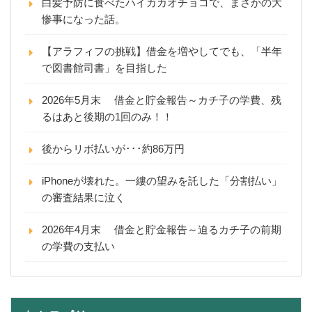
白髪予防に食べたハイカカオチョコで、まさかの大
惨事になった話。
【アラフィフの挑戦】借金を増やしてでも、「半年
で図書館司書」を目指した
2026年5月末 借金と貯金報告～カチ子の学費、残
るはあと後期の1回のみ！！
後からリボ払いが･･･約86万円
iPhoneが壊れた。一縷の望みを託した「分割払い」
の審査結果に泣く
2026年4月末 借金と貯金報告～迫るカチ子の前期
の学費の支払い