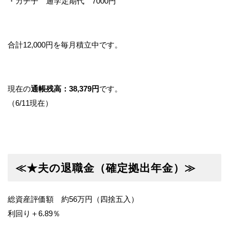
・カチ子 通学定期代 7000円
合計12,000円を毎月積立中です。
現在の
通帳残高：38,379円
です。
（6/11現在）
≪★夫の退職金（確定拠出年金）≫
総資産評価額 約56万円（四捨五入）
利回り＋6.89％