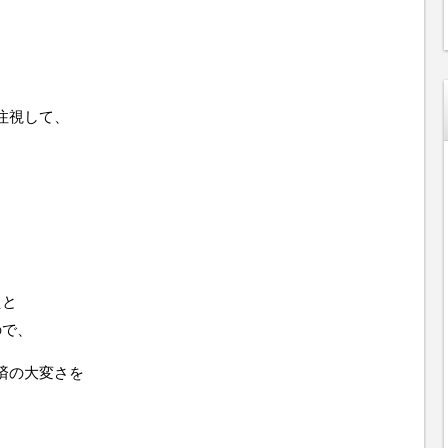
注視して、
えと
ので、
済の大変さを