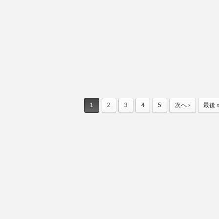
1
2
3
4
5
次へ ›
最後 