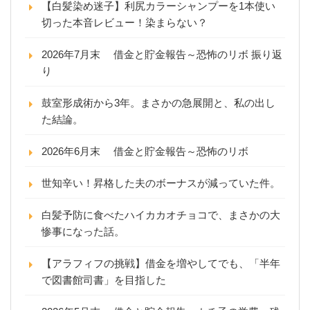
【白髪染め迷子】利尻カラーシャンプーを1本使い
切った本音レビュー！染まらない？
2026年7月末 借金と貯金報告～恐怖のリボ 振り返
り
鼓室形成術から3年。まさかの急展開と、私の出し
た結論。
2026年6月末 借金と貯金報告～恐怖のリボ
世知辛い！昇格した夫のボーナスが減っていた件。
白髪予防に食べたハイカカオチョコで、まさかの大
惨事になった話。
【アラフィフの挑戦】借金を増やしてでも、「半年
で図書館司書」を目指した