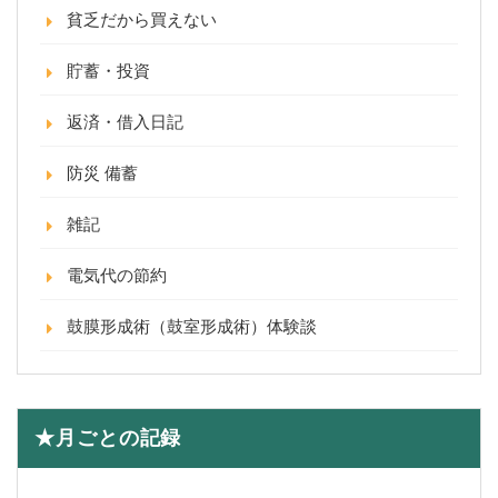
貧乏だから買えない
貯蓄・投資
返済・借入日記
防災 備蓄
雑記
電気代の節約
鼓膜形成術（鼓室形成術）体験談
★月ごとの記録