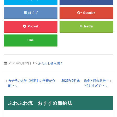
はてブ
Google+
Pocket
feedly
Line
2025年9月22日
ふわふわさん働く
カチ子の大学【後期】の学費が心
2025年9月末 借金と貯金報告～
配･･･。
忙しすぎて･･･。
ふわふわ流 おすすめ節約法