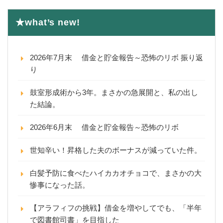
★what’s new!
2026年7月末 借金と貯金報告～恐怖のリボ 振り返
り
鼓室形成術から3年。まさかの急展開と、私の出し
た結論。
2026年6月末 借金と貯金報告～恐怖のリボ
世知辛い！昇格した夫のボーナスが減っていた件。
白髪予防に食べたハイカカオチョコで、まさかの大
惨事になった話。
【アラフィフの挑戦】借金を増やしてでも、「半年
で図書館司書」を目指した