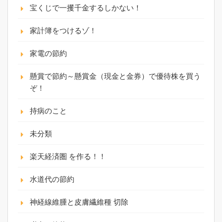
宝くじで一攫千金するしかない！
家計簿をつけるゾ！
家電の節約
懸賞で節約～懸賞金（現金と金券）で優待株を買う
ぞ！
持病のこと
未分類
楽天経済圏 を作る！！
水道代の節約
神経線維腫と皮膚繊維種 切除