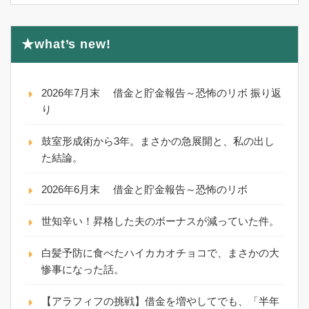
★what’s new!
2026年7月末 借金と貯金報告～恐怖のリボ 振り返
り
鼓室形成術から3年。まさかの急展開と、私の出し
た結論。
2026年6月末 借金と貯金報告～恐怖のリボ
世知辛い！昇格した夫のボーナスが減っていた件。
白髪予防に食べたハイカカオチョコで、まさかの大
惨事になった話。
【アラフィフの挑戦】借金を増やしてでも、「半年