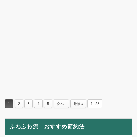
1
2
3
4
5
次へ ›
最後 »
1 / 22
ふわふわ流 おすすめ節約法