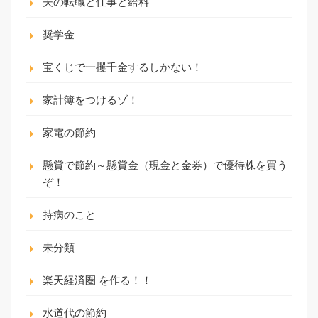
夫の転職と仕事と給料
奨学金
宝くじで一攫千金するしかない！
家計簿をつけるゾ！
家電の節約
懸賞で節約～懸賞金（現金と金券）で優待株を買う
ぞ！
持病のこと
未分類
楽天経済圏 を作る！！
水道代の節約