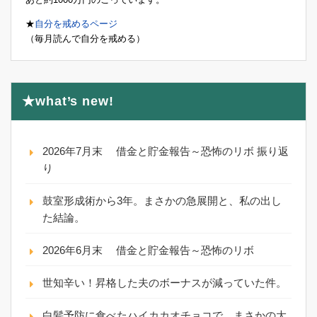
★
自分を戒めるページ
（毎月読んで自分を戒める）
★what’s new!
2026年7月末 借金と貯金報告～恐怖のリボ 振り返
り
鼓室形成術から3年。まさかの急展開と、私の出し
た結論。
2026年6月末 借金と貯金報告～恐怖のリボ
世知辛い！昇格した夫のボーナスが減っていた件。
白髪予防に食べたハイカカオチョコで、まさかの大