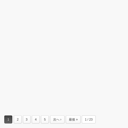
1
2
3
4
5
次へ ›
最後 »
1 / 23