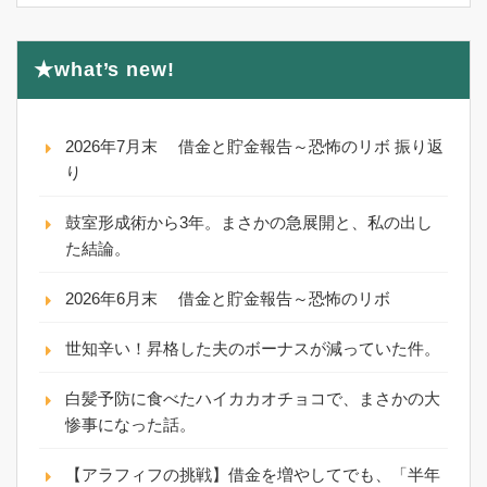
★what’s new!
2026年7月末 借金と貯金報告～恐怖のリボ 振り返
り
鼓室形成術から3年。まさかの急展開と、私の出し
た結論。
2026年6月末 借金と貯金報告～恐怖のリボ
世知辛い！昇格した夫のボーナスが減っていた件。
白髪予防に食べたハイカカオチョコで、まさかの大
惨事になった話。
【アラフィフの挑戦】借金を増やしてでも、「半年