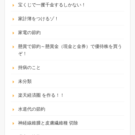
宝くじで一攫千金するしかない！
家計簿をつけるゾ！
家電の節約
懸賞で節約～懸賞金（現金と金券）で優待株を買う
ぞ！
持病のこと
未分類
楽天経済圏 を作る！！
水道代の節約
神経線維腫と皮膚繊維種 切除