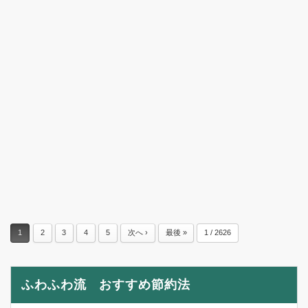
1
2
3
4
5
次へ ›
最後 »
1 / 2626
ふわふわ流 おすすめ節約法