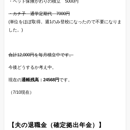
・ペット保険がわりの積立 5000円
・カチ子 通学定期代 7000円
(単位をほぼ取得。週1のみ登校になったので不要になりま
した。)
合計12,000円を毎月積立中です。
今後どうするか考え中。
現在の
通帳残高：24568円
です。
（7/10現在）
【夫の退職金（確定拠出年金）
】