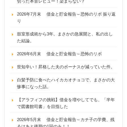
切った本音レビュー！染まらない？
2026年7月末 借金と貯金報告～恐怖のリボ 振り返
り
鼓室形成術から3年。まさかの急展開と、私の出し
た結論。
2026年6月末 借金と貯金報告～恐怖のリボ
世知辛い！昇格した夫のボーナスが減っていた件。
白髪予防に食べたハイカカオチョコで、まさかの大
惨事になった話。
【アラフィフの挑戦】借金を増やしてでも、「半年
で図書館司書」を目指した
2026年5月末 借金と貯金報告～カチ子の学費、残
るはあと後期の1回のみ！！