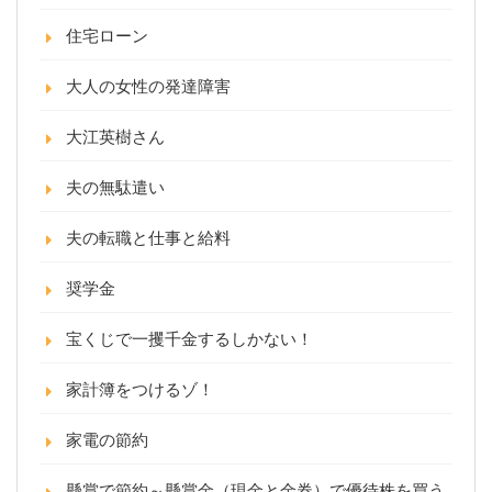
住宅ローン
大人の女性の発達障害
大江英樹さん
夫の無駄遣い
夫の転職と仕事と給料
奨学金
宝くじで一攫千金するしかない！
家計簿をつけるゾ！
家電の節約
懸賞で節約～懸賞金（現金と金券）で優待株を買う