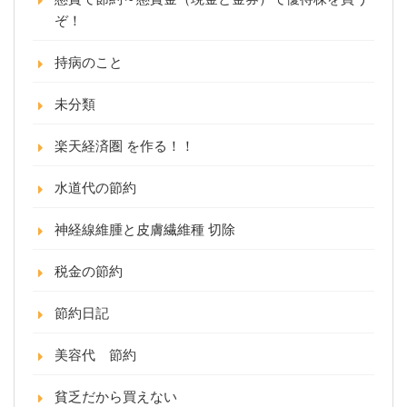
ぞ！
持病のこと
未分類
楽天経済圏 を作る！！
水道代の節約
神経線維腫と皮膚繊維種 切除
税金の節約
節約日記
美容代 節約
貧乏だから買えない