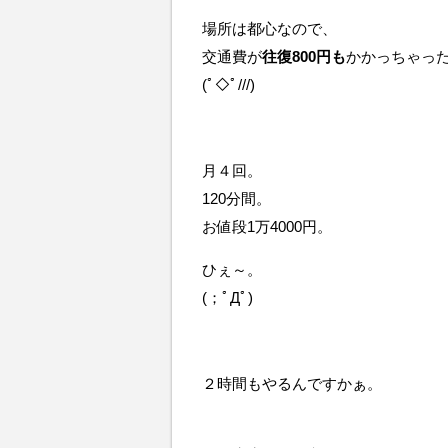
場所は都心なので、
交通費が
往復800円も
かかっちゃっ
(ﾟ◇ﾟ///)
月４回。
120分間。
お値段1万4000円。
ひぇ～。
(；ﾟДﾟ)
２時間もやるんですかぁ。