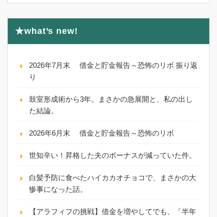
★what’s new!
2026年7月末 借金と貯金報告～恐怖のリボ 振り返
り
鼓室形成術から3年。まさかの急展開と、私の出し
た結論。
2026年6月末 借金と貯金報告～恐怖のリボ
世知辛い！昇格した夫のボーナスが減っていた件。
白髪予防に食べたハイカカオチョコで、まさかの大
惨事になった話。
【アラフィフの挑戦】借金を増やしてでも、「半年