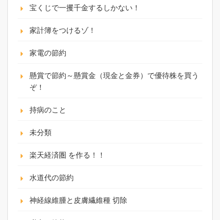
宝くじで一攫千金するしかない！
家計簿をつけるゾ！
家電の節約
懸賞で節約～懸賞金（現金と金券）で優待株を買う
ぞ！
持病のこと
未分類
楽天経済圏 を作る！！
水道代の節約
神経線維腫と皮膚繊維種 切除