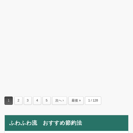
1
2
3
4
5
次へ ›
最後 »
1 / 128
ふわふわ流 おすすめ節約法