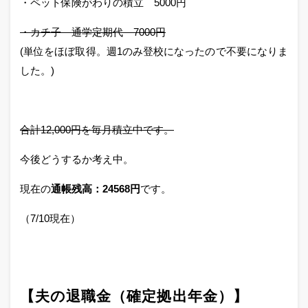
・ペット保険がわりの積立 5000円
・カチ子 通学定期代 7000円
(単位をほぼ取得。週1のみ登校になったので不要になりま
した。)
合計12,000円を毎月積立中です。
今後どうするか考え中。
現在の
通帳残高：24568円
です。
（7/10現在）
【夫の退職金（確定拠出年金）
】