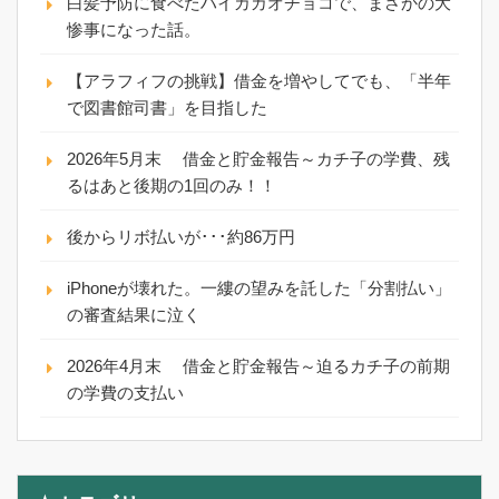
白髪予防に食べたハイカカオチョコで、まさかの大
惨事になった話。
【アラフィフの挑戦】借金を増やしてでも、「半年
で図書館司書」を目指した
2026年5月末 借金と貯金報告～カチ子の学費、残
るはあと後期の1回のみ！！
後からリボ払いが･･･約86万円
iPhoneが壊れた。一縷の望みを託した「分割払い」
の審査結果に泣く
2026年4月末 借金と貯金報告～迫るカチ子の前期
の学費の支払い