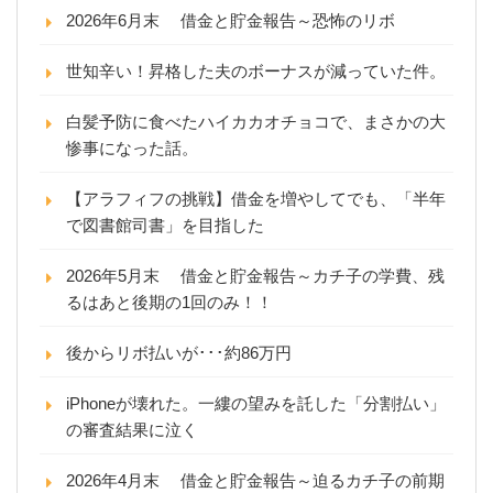
2026年6月末 借金と貯金報告～恐怖のリボ
世知辛い！昇格した夫のボーナスが減っていた件。
白髪予防に食べたハイカカオチョコで、まさかの大
惨事になった話。
【アラフィフの挑戦】借金を増やしてでも、「半年
で図書館司書」を目指した
2026年5月末 借金と貯金報告～カチ子の学費、残
るはあと後期の1回のみ！！
後からリボ払いが･･･約86万円
iPhoneが壊れた。一縷の望みを託した「分割払い」
の審査結果に泣く
2026年4月末 借金と貯金報告～迫るカチ子の前期