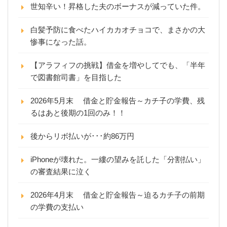
世知辛い！昇格した夫のボーナスが減っていた件。
白髪予防に食べたハイカカオチョコで、まさかの大
惨事になった話。
【アラフィフの挑戦】借金を増やしてでも、「半年
で図書館司書」を目指した
2026年5月末 借金と貯金報告～カチ子の学費、残
るはあと後期の1回のみ！！
後からリボ払いが･･･約86万円
iPhoneが壊れた。一縷の望みを託した「分割払い」
の審査結果に泣く
2026年4月末 借金と貯金報告～迫るカチ子の前期
の学費の支払い