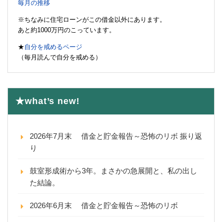
毎月の推移
※ちなみに住宅ローンがこの借金以外にあります。
あと約1000万円のこっています。
★
自分を戒めるページ
（毎月読んで自分を戒める）
★what’s new!
2026年7月末 借金と貯金報告～恐怖のリボ 振り返
り
鼓室形成術から3年。まさかの急展開と、私の出し
た結論。
2026年6月末 借金と貯金報告～恐怖のリボ