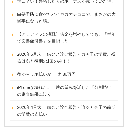
世知辛い！昇格した夫のボーナスが減っていた件。
白髪予防に食べたハイカカオチョコで、まさかの大
惨事になった話。
【アラフィフの挑戦】借金を増やしてでも、「半年
で図書館司書」を目指した
2026年5月末 借金と貯金報告～カチ子の学費、残
るはあと後期の1回のみ！！
後からリボ払いが･･･約86万円
iPhoneが壊れた。一縷の望みを託した「分割払い」
の審査結果に泣く
2026年4月末 借金と貯金報告～迫るカチ子の前期
の学費の支払い