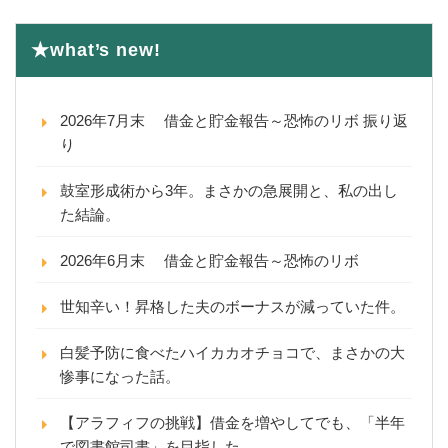
★what’s new!
2026年7月末 借金と貯金報告～恐怖のリボ 振り返
り
鼓室形成術から3年。まさかの急展開と、私の出し
た結論。
2026年6月末 借金と貯金報告～恐怖のリボ
世知辛い！昇格した夫のボーナスが減っていた件。
白髪予防に食べたハイカカオチョコで、まさかの大
惨事になった話。
【アラフィフの挑戦】借金を増やしてでも、「半年
で図書館司書」を目指した