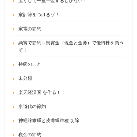
宝くじで一攫千金するしかない！
家計簿をつけるゾ！
家電の節約
懸賞で節約～懸賞金（現金と金券）で優待株を買う
ぞ！
持病のこと
未分類
楽天経済圏 を作る！！
水道代の節約
神経線維腫と皮膚繊維種 切除
税金の節約