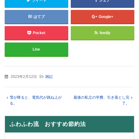
ツイート
シェア
はてブ
Google+
Pocket
feedly
Line
2023年2月12日
雑記
雪が降ると、電気代が跳ね上が
最後の私立の学費、引き落とし完
る。
了。
ふわふわ流 おすすめ節約法