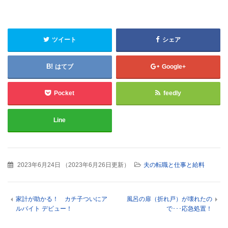
ツイート
シェア
はてブ
Google+
Pocket
feedly
Line
2023年6月24日
（
2023年6月26日更新
）
夫の転職と仕事と給料
家計が助かる！ カチ子ついにア
風呂の扉（折れ戸）が壊れたの
ルバイト デビュー！
で･･･応急処置！