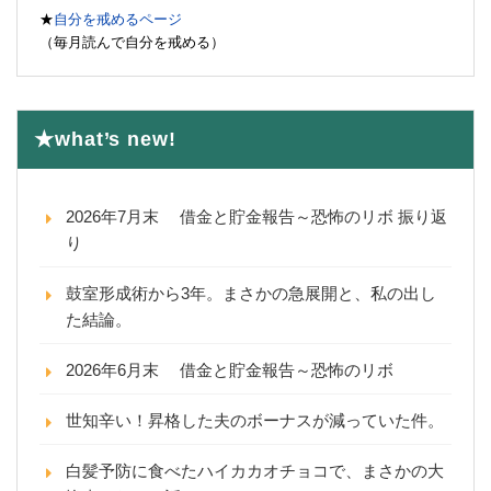
★
自分を戒めるページ
（毎月読んで自分を戒める）
★what’s new!
2026年7月末 借金と貯金報告～恐怖のリボ 振り返
り
鼓室形成術から3年。まさかの急展開と、私の出し
た結論。
2026年6月末 借金と貯金報告～恐怖のリボ
世知辛い！昇格した夫のボーナスが減っていた件。
白髪予防に食べたハイカカオチョコで、まさかの大