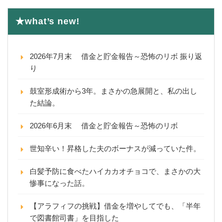
★what’s new!
2026年7月末 借金と貯金報告～恐怖のリボ 振り返
り
鼓室形成術から3年。まさかの急展開と、私の出し
た結論。
2026年6月末 借金と貯金報告～恐怖のリボ
世知辛い！昇格した夫のボーナスが減っていた件。
白髪予防に食べたハイカカオチョコで、まさかの大
惨事になった話。
【アラフィフの挑戦】借金を増やしてでも、「半年
で図書館司書」を目指した