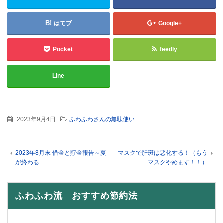
はてブ
Google+
Pocket
feedly
Line
2023年9月4日
ふわふわさんの無駄使い
2023年8月末 借金と貯金報告～夏
マスクで肝斑は悪化する！（もう
が終わる
マスクやめます！！）
ふわふわ流 おすすめ節約法