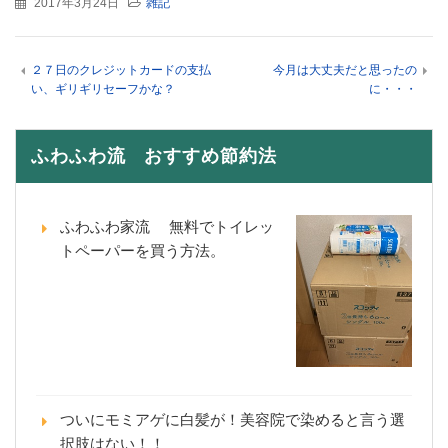
2017年3月24日
雑記
２７日のクレジットカードの支払
今月は大丈夫だと思ったの
い、ギリギリセーフかな？
に・・・
ふわふわ流 おすすめ節約法
ふわふわ家流 無料でトイレッ
トペーパーを買う方法。
ついにモミアゲに白髪が！美容院で染めると言う選
択肢はない！！