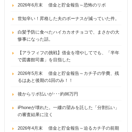
2026年6月末 借金と貯金報告～恐怖のリボ
世知辛い！昇格した夫のボーナスが減っていた件。
白髪予防に食べたハイカカオチョコで、まさかの大
惨事になった話。
【アラフィフの挑戦】借金を増やしてでも、「半年
で図書館司書」を目指した
2026年5月末 借金と貯金報告～カチ子の学費、残
るはあと後期の1回のみ！！
後からリボ払いが･･･約86万円
iPhoneが壊れた。一縷の望みを託した「分割払い」
の審査結果に泣く
2026年4月末 借金と貯金報告～迫るカチ子の前期