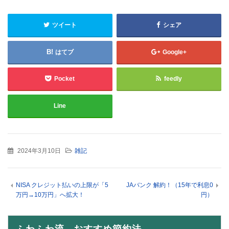
ツイート
シェア
はてブ
Google+
Pocket
feedly
Line
2024年3月10日
雑記
NISA クレジット払いの上限が「5
JAバンク 解約！（15年で利息0
万円→10万円」へ拡大！
円）