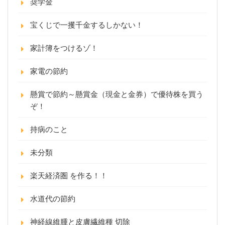
奨学金
宝くじで一攫千金するしかない！
家計簿をつけるゾ！
家電の節約
懸賞で節約～懸賞金（現金と金券）で優待株を買う
ぞ！
持病のこと
未分類
楽天経済圏 を作る！！
水道代の節約
神経線維腫と皮膚繊維種 切除