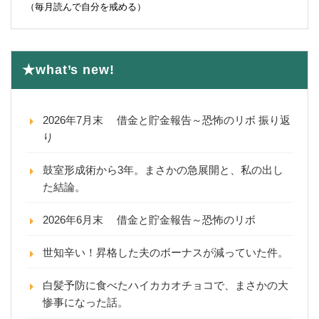
（毎月読んで自分を戒める）
★what’s new!
2026年7月末 借金と貯金報告～恐怖のリボ 振り返
り
鼓室形成術から3年。まさかの急展開と、私の出し
た結論。
2026年6月末 借金と貯金報告～恐怖のリボ
世知辛い！昇格した夫のボーナスが減っていた件。
白髪予防に食べたハイカカオチョコで、まさかの大
惨事になった話。