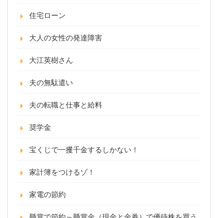
住宅ローン
大人の女性の発達障害
大江英樹さん
夫の無駄遣い
夫の転職と仕事と給料
奨学金
宝くじで一攫千金するしかない！
家計簿をつけるゾ！
家電の節約
懸賞で節約～懸賞金（現金と金券）で優待株を買う