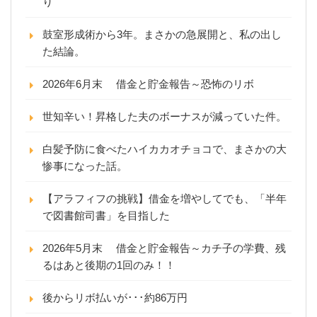
り
鼓室形成術から3年。まさかの急展開と、私の出し
た結論。
2026年6月末 借金と貯金報告～恐怖のリボ
世知辛い！昇格した夫のボーナスが減っていた件。
白髪予防に食べたハイカカオチョコで、まさかの大
惨事になった話。
【アラフィフの挑戦】借金を増やしてでも、「半年
で図書館司書」を目指した
2026年5月末 借金と貯金報告～カチ子の学費、残
るはあと後期の1回のみ！！
後からリボ払いが･･･約86万円