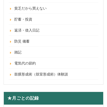
貧乏だから買えない
貯蓄・投資
返済・借入日記
防災 備蓄
雑記
電気代の節約
鼓膜形成術（鼓室形成術）体験談
★月ごとの記録