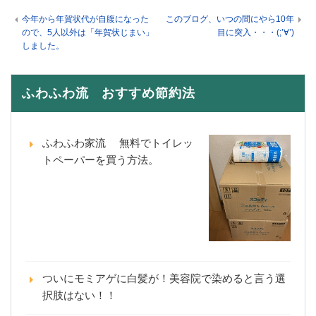
今年から年賀状代が自腹になった
このブログ、いつの間にやら10年
ので、5人以外は「年賀状じまい」
目に突入・・・(;’∀’)
しました。
ふわふわ流 おすすめ節約法
ふわふわ家流 無料でトイレッ
トペーパーを買う方法。
ついにモミアゲに白髪が！美容院で染めると言う選
択肢はない！！