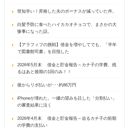
世知辛い！昇格した夫のボーナスが減っていた件。
白髪予防に食べたハイカカオチョコで、まさかの大
惨事になった話。
【アラフィフの挑戦】借金を増やしてでも、「半年
で図書館司書」を目指した
2026年5月末 借金と貯金報告～カチ子の学費、残
るはあと後期の1回のみ！！
後からリボ払いが･･･約86万円
iPhoneが壊れた。一縷の望みを託した「分割払い」
の審査結果に泣く
2026年4月末 借金と貯金報告～迫るカチ子の前期
の学費の支払い