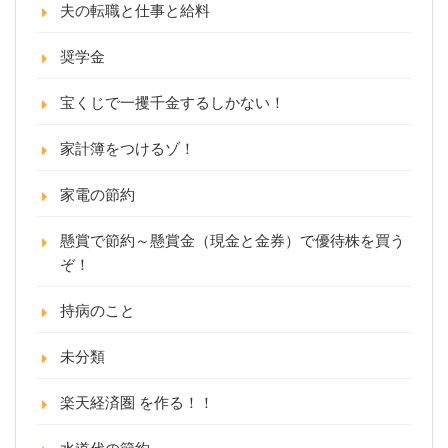
夫の転職と仕事と給料
奨学金
宝くじで一攫千金するしかない！
家計簿をつけるゾ！
家電の節約
懸賞で節約～懸賞金（現金と金券）で優待株を買う
ぞ！
持病のこと
未分類
楽天経済圏 を作る！！