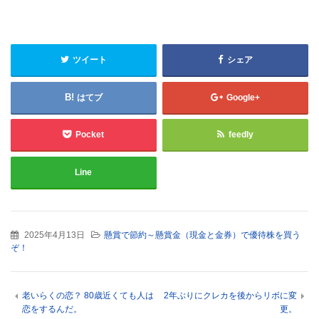
ツイート
シェア
はてブ
Google+
Pocket
feedly
Line
2025年4月13日
懸賞で節約～懸賞金（現金と金券）で優待株を買う
ぞ！
老いらくの恋？ 80歳近くても人は
2年ぶりにクレカを後からリボに変
恋をするんだ。
更。