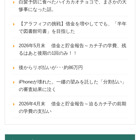
白髪予防に食べたハイカカオチョコで、まさかの大
惨事になった話。
【アラフィフの挑戦】借金を増やしてでも、「半年
で図書館司書」を目指した
2026年5月末 借金と貯金報告～カチ子の学費、残
るはあと後期の1回のみ！！
後からリボ払いが･･･約86万円
iPhoneが壊れた。一縷の望みを託した「分割払い」
の審査結果に泣く
2026年4月末 借金と貯金報告～迫るカチ子の前期
の学費の支払い