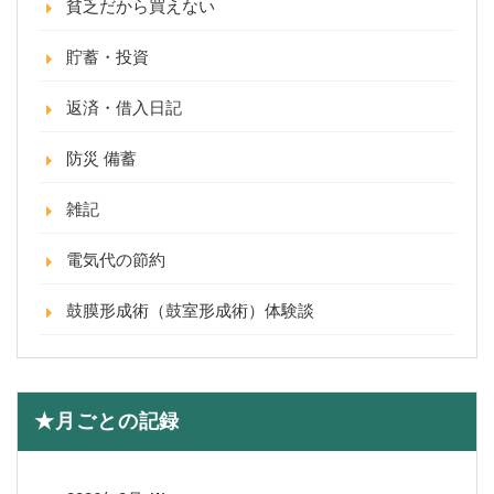
貧乏だから買えない
貯蓄・投資
返済・借入日記
防災 備蓄
雑記
電気代の節約
鼓膜形成術（鼓室形成術）体験談
★月ごとの記録