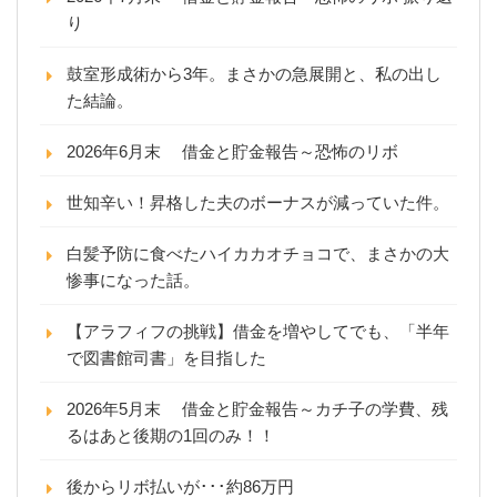
り
鼓室形成術から3年。まさかの急展開と、私の出し
た結論。
2026年6月末 借金と貯金報告～恐怖のリボ
世知辛い！昇格した夫のボーナスが減っていた件。
白髪予防に食べたハイカカオチョコで、まさかの大
惨事になった話。
【アラフィフの挑戦】借金を増やしてでも、「半年
で図書館司書」を目指した
2026年5月末 借金と貯金報告～カチ子の学費、残
るはあと後期の1回のみ！！
後からリボ払いが･･･約86万円