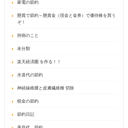
家電の節約
懸賞で節約～懸賞金（現金と金券）で優待株を買う
ぞ！
持病のこと
未分類
楽天経済圏 を作る！！
水道代の節約
神経線維腫と皮膚繊維種 切除
税金の節約
節約日記
美容代 節約