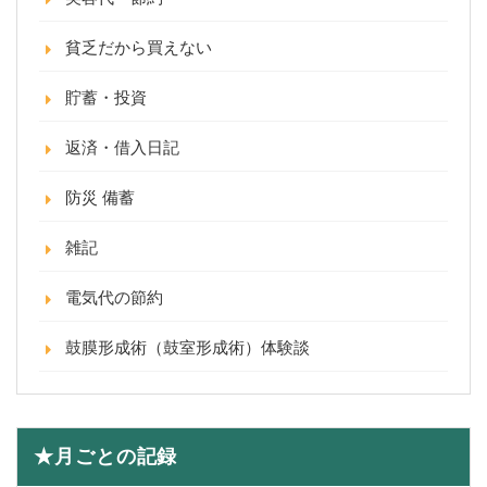
貧乏だから買えない
貯蓄・投資
返済・借入日記
防災 備蓄
雑記
電気代の節約
鼓膜形成術（鼓室形成術）体験談
★月ごとの記録