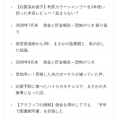
【白髪染め迷子】利尻カラーシャンプーを1本使い
切った本音レビュー！染まらない？
2026年7月末 借金と貯金報告～恐怖のリボ 振り返
り
鼓室形成術から3年。まさかの急展開と、私の出し
た結論。
2026年6月末 借金と貯金報告～恐怖のリボ
世知辛い！昇格した夫のボーナスが減っていた件。
白髪予防に食べたハイカカオチョコで、まさかの大
惨事になった話。
【アラフィフの挑戦】借金を増やしてでも、「半年
で図書館司書」を目指した