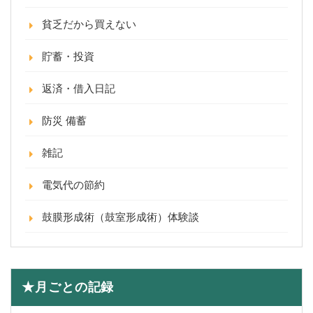
貧乏だから買えない
貯蓄・投資
返済・借入日記
防災 備蓄
雑記
電気代の節約
鼓膜形成術（鼓室形成術）体験談
★月ごとの記録