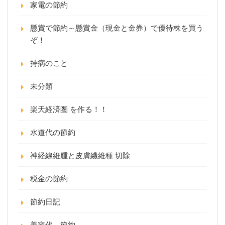
家電の節約
懸賞で節約～懸賞金（現金と金券）で優待株を買う
ぞ！
持病のこと
未分類
楽天経済圏 を作る！！
水道代の節約
神経線維腫と皮膚繊維種 切除
税金の節約
節約日記
美容代 節約