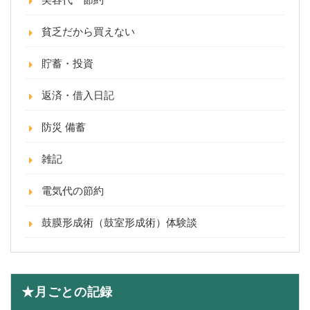
貧乏だから買えない
貯蓄・投資
返済・借入日記
防災 備蓄
雑記
電気代の節約
鼓膜形成術（鼓室形成術）体験談
★月ごとの記録