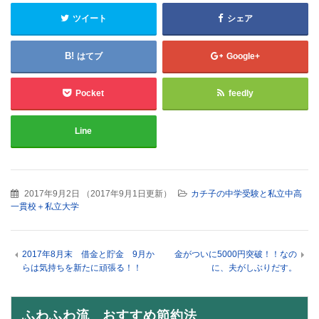
ツイート
シェア
はてブ
Google+
Pocket
feedly
Line
2017年9月2日
（
2017年9月1日更新
）
カチ子の中学受験と私立中高
一貫校＋私立大学
2017年8月末 借金と貯金 9月か
金がついに5000円突破！！なの
らは気持ちを新たに頑張る！！
に、夫がしぶりだす。
ふわふわ流 おすすめ節約法