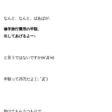
なんと、なんと、ばあばが、
修学旅行費用の半額、
出してあげるよー♪
と言うではないですか(w´Д`w)
半額って25万だよ (；ﾟДﾟ)
助けてもらうつもりで