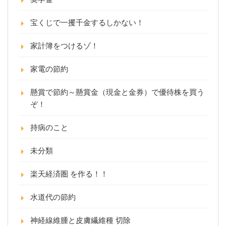
宝くじで一攫千金するしかない！
家計簿をつけるゾ！
家電の節約
懸賞で節約～懸賞金（現金と金券）で優待株を買う
ぞ！
持病のこと
未分類
楽天経済圏 を作る！！
水道代の節約
神経線維腫と皮膚繊維種 切除