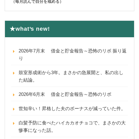
（毎月読んで自分を戒める）
★what’s new!
2026年7月末 借金と貯金報告～恐怖のリボ 振り返
り
鼓室形成術から3年。まさかの急展開と、私の出し
た結論。
2026年6月末 借金と貯金報告～恐怖のリボ
世知辛い！昇格した夫のボーナスが減っていた件。
白髪予防に食べたハイカカオチョコで、まさかの大
惨事になった話。