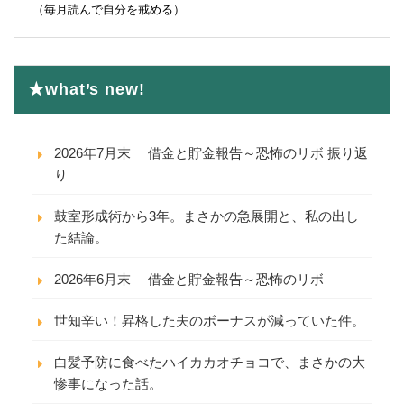
（毎月読んで自分を戒める）
★what’s new!
2026年7月末 借金と貯金報告～恐怖のリボ 振り返
り
鼓室形成術から3年。まさかの急展開と、私の出し
た結論。
2026年6月末 借金と貯金報告～恐怖のリボ
世知辛い！昇格した夫のボーナスが減っていた件。
白髪予防に食べたハイカカオチョコで、まさかの大
惨事になった話。