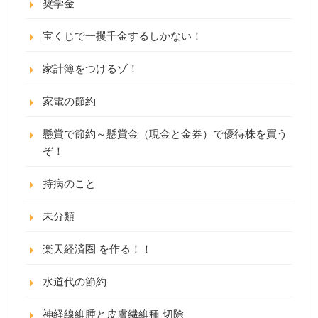
奨学金
宝くじで一攫千金するしかない！
家計簿をつけるゾ！
家電の節約
懸賞で節約～懸賞金（現金と金券）で優待株を買う
ぞ！
持病のこと
未分類
楽天経済圏 を作る！！
水道代の節約
神経線維腫と皮膚繊維種 切除