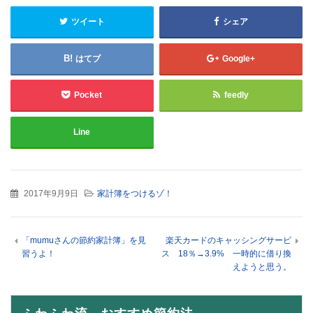
ツイート
シェア
はてブ
Google+
Pocket
feedly
Line
2017年9月9日
家計簿をつけるゾ！
「mumuさんの節約家計簿」を見
楽天カードのキャッシングサービ
習うよ！
ス 18％→3.9% 一時的に借り換
えようと思う。