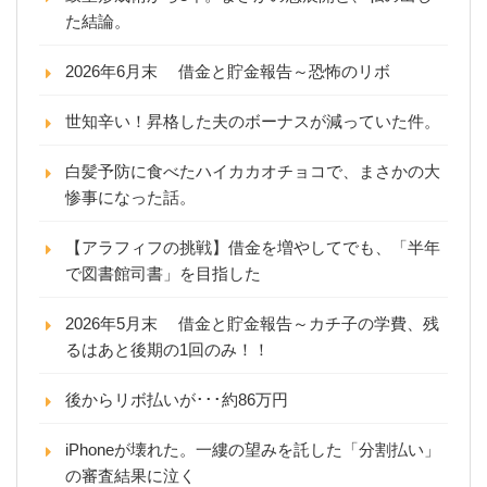
た結論。
2026年6月末 借金と貯金報告～恐怖のリボ
世知辛い！昇格した夫のボーナスが減っていた件。
白髪予防に食べたハイカカオチョコで、まさかの大
惨事になった話。
【アラフィフの挑戦】借金を増やしてでも、「半年
で図書館司書」を目指した
2026年5月末 借金と貯金報告～カチ子の学費、残
るはあと後期の1回のみ！！
後からリボ払いが･･･約86万円
iPhoneが壊れた。一縷の望みを託した「分割払い」
の審査結果に泣く