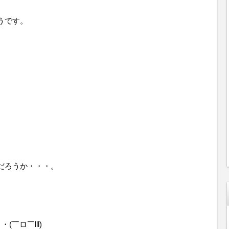
うです。
だろうか・・・。
￣ロ￣lll)