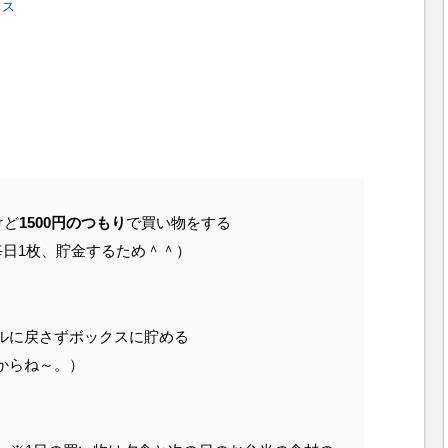
クス
けど
1500円のつもり
で買い物をする
毎日1枚、貯金するため＾＾）
ルに戻さずボックスに貯める
からね～。）