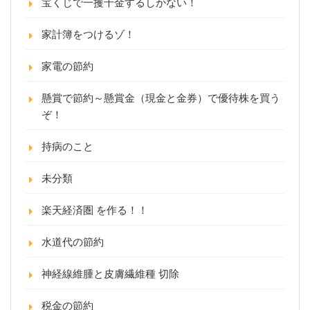
宝くじで一攫千金するしかない！
家計簿をつけるゾ！
家電の節約
懸賞で節約～懸賞金（現金と金券）で優待株を買う
ぞ！
持病のこと
未分類
楽天経済圏 を作る！！
水道代の節約
神経線維腫と皮膚繊維種 切除
税金の節約