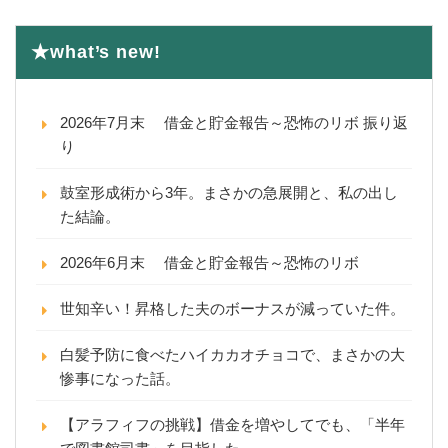
★what’s new!
2026年7月末 借金と貯金報告～恐怖のリボ 振り返
り
鼓室形成術から3年。まさかの急展開と、私の出し
た結論。
2026年6月末 借金と貯金報告～恐怖のリボ
世知辛い！昇格した夫のボーナスが減っていた件。
白髪予防に食べたハイカカオチョコで、まさかの大
惨事になった話。
【アラフィフの挑戦】借金を増やしてでも、「半年