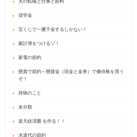
夫の転職と仕事と給料
奨学金
宝くじで一攫千金するしかない！
家計簿をつけるゾ！
家電の節約
懸賞で節約～懸賞金（現金と金券）で優待株を買う
ぞ！
持病のこと
未分類
楽天経済圏 を作る！！
水道代の節約