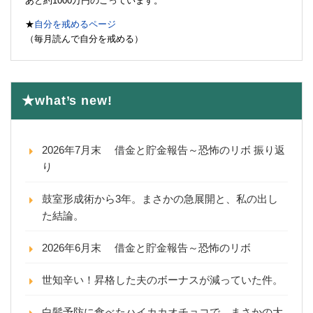
あと約1000万円のこっています。
★
自分を戒めるページ
（毎月読んで自分を戒める）
★what’s new!
2026年7月末 借金と貯金報告～恐怖のリボ 振り返
り
鼓室形成術から3年。まさかの急展開と、私の出し
た結論。
2026年6月末 借金と貯金報告～恐怖のリボ
世知辛い！昇格した夫のボーナスが減っていた件。
白髪予防に食べたハイカカオチョコで、まさかの大