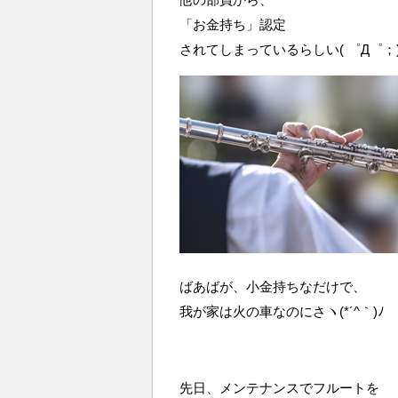
「お金持ち」認定
されてしまっているらしい( ゜Д゜；
ばあばが、小金持ちなだけで、
我が家は火の車なのにさヽ(*´^｀)ﾉ
先日、メンテナンスでフルートを