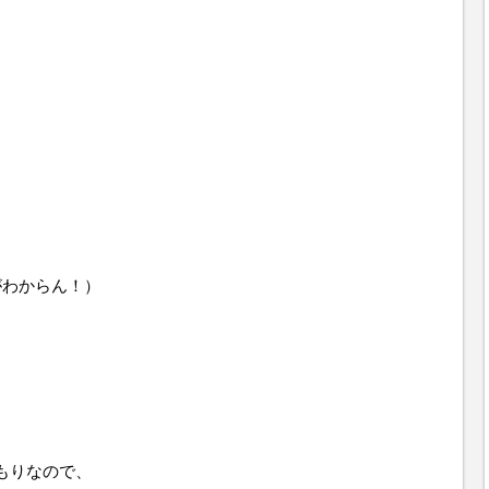
）
がわからん！）
もりなので、