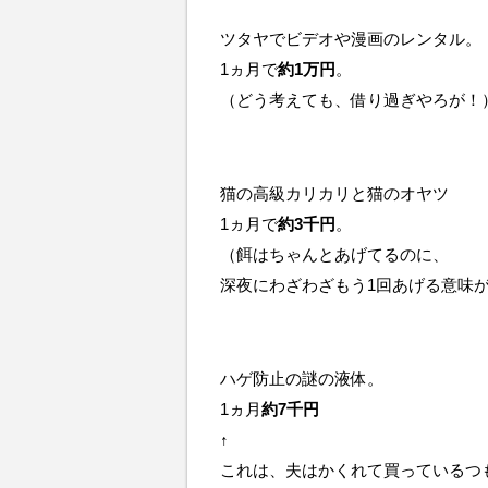
ツタヤでビデオや漫画のレンタル。
1ヵ月で
約1万円
。
（どう考えても、借り過ぎやろが！
猫の高級カリカリと猫のオヤツ
1ヵ月で
約3千円
。
（餌はちゃんとあげてるのに、
深夜にわざわざもう1回あげる意味
ハゲ防止の謎の液体。
1ヵ月
約7千円
↑
これは、夫はかくれて買っているつ