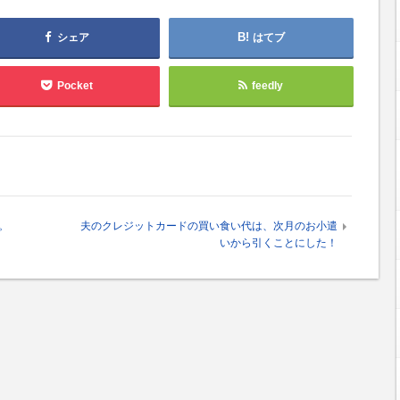
シェア
はてブ
Pocket
feedly
。
夫のクレジットカードの買い食い代は、次月のお小遣
いから引くことにした！