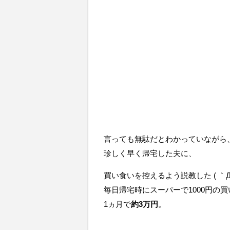
言っても無駄だとわかっていながら
珍しく早く帰宅した夫に、
買い食いを控えるよう説教した ( ｀Д´
毎日帰宅時にスーパーで1000円の
1ヵ月で
約3万円
。