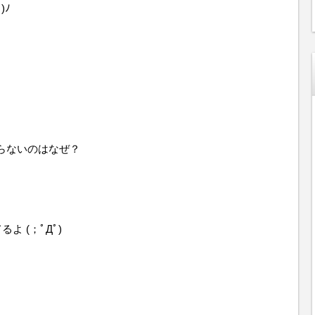
)ﾉ
らないのはなぜ？
よ (；ﾟДﾟ)