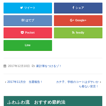
ツイート
シェア
はてブ
Google+
Pocket
feedly
Line
2017年12月10日
家計簿をつけるゾ！
2017年11月分 当選報告！
カチ子、学校のコートはダサいか
ら着ない宣言！
ふわふわ流 おすすめ節約法