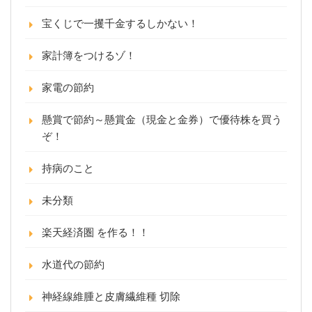
宝くじで一攫千金するしかない！
家計簿をつけるゾ！
家電の節約
懸賞で節約～懸賞金（現金と金券）で優待株を買う
ぞ！
持病のこと
未分類
楽天経済圏 を作る！！
水道代の節約
神経線維腫と皮膚繊維種 切除