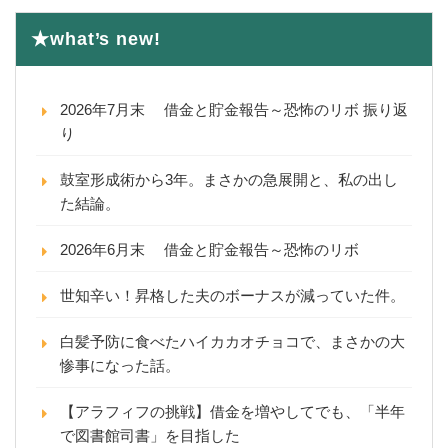
★what’s new!
2026年7月末 借金と貯金報告～恐怖のリボ 振り返
り
鼓室形成術から3年。まさかの急展開と、私の出し
た結論。
2026年6月末 借金と貯金報告～恐怖のリボ
世知辛い！昇格した夫のボーナスが減っていた件。
白髪予防に食べたハイカカオチョコで、まさかの大
惨事になった話。
【アラフィフの挑戦】借金を増やしてでも、「半年
で図書館司書」を目指した