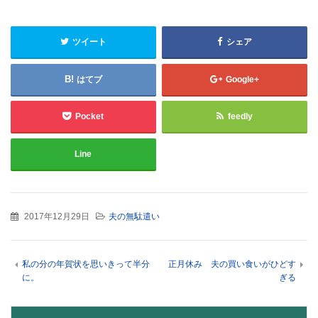
ツイート
シェア
はてブ
Google+
Pocket
feedly
Line
2017年12月29日
夫の無駄遣い
私の分の年賀状を思いきって半分
正月休み 夫の買い食いがひどす
に。
ぎる