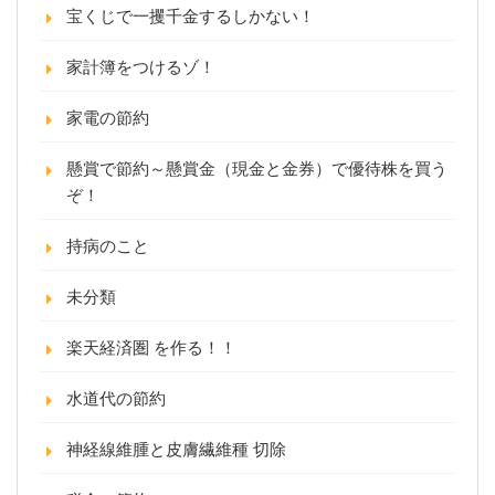
宝くじで一攫千金するしかない！
家計簿をつけるゾ！
家電の節約
懸賞で節約～懸賞金（現金と金券）で優待株を買う
ぞ！
持病のこと
未分類
楽天経済圏 を作る！！
水道代の節約
神経線維腫と皮膚繊維種 切除