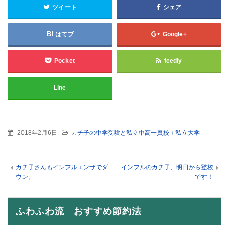
ツイート
シェア
はてブ
Google+
Pocket
feedly
Line
2018年2月6日
カチ子の中学受験と私立中高一貫校＋私立大学
カチ子さんもインフルエンザでダ
インフルのカチ子、明日から登校
ウン。
です！
ふわふわ流 おすすめ節約法