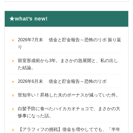
★what’s new!
2026年7月末 借金と貯金報告～恐怖のリボ 振り返
り
鼓室形成術から3年。まさかの急展開と、私の出し
た結論。
2026年6月末 借金と貯金報告～恐怖のリボ
世知辛い！昇格した夫のボーナスが減っていた件。
白髪予防に食べたハイカカオチョコで、まさかの大
惨事になった話。
【アラフィフの挑戦】借金を増やしてでも、「半年