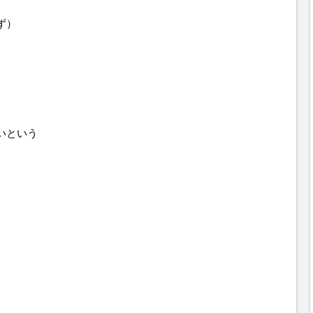
ず）
いという