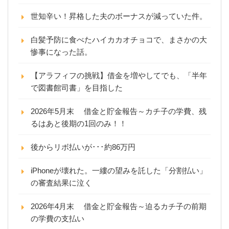
世知辛い！昇格した夫のボーナスが減っていた件。
白髪予防に食べたハイカカオチョコで、まさかの大
惨事になった話。
【アラフィフの挑戦】借金を増やしてでも、「半年
で図書館司書」を目指した
2026年5月末 借金と貯金報告～カチ子の学費、残
るはあと後期の1回のみ！！
後からリボ払いが･･･約86万円
iPhoneが壊れた。一縷の望みを託した「分割払い」
の審査結果に泣く
2026年4月末 借金と貯金報告～迫るカチ子の前期
の学費の支払い