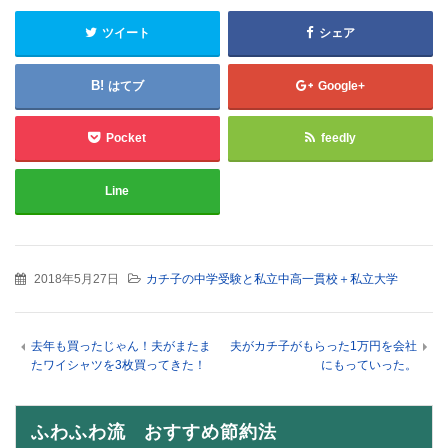
ツイート
シェア
はてブ
Google+
Pocket
feedly
Line
2018年5月27日
カチ子の中学受験と私立中高一貫校＋私立大学
去年も買ったじゃん！夫がまたま
夫がカチ子がもらった1万円を会社
たワイシャツを3枚買ってきた！
にもっていった。
ふわふわ流 おすすめ節約法