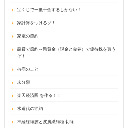
宝くじで一攫千金するしかない！
家計簿をつけるゾ！
家電の節約
懸賞で節約～懸賞金（現金と金券）で優待株を買う
ぞ！
持病のこと
未分類
楽天経済圏 を作る！！
水道代の節約
神経線維腫と皮膚繊維種 切除