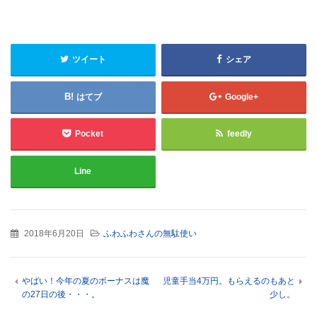
ツイート
シェア
はてブ
Google+
Pocket
feedly
Line
2018年6月20日
ふわふわさんの無駄使い
やばい！今年の夏のボーナスは魔
児童手当4万円。もらえるのもあと
の27日の後・・・。
少し。