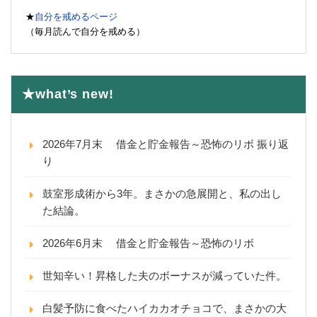
★
自分を戒めるページ
（毎月読んで自分を戒める）
★what’s new!
2026年7月末 借金と貯金報告～恐怖のリボ 振り返
り
鼓室形成術から3年。まさかの急展開と、私の出し
た結論。
2026年6月末 借金と貯金報告～恐怖のリボ
世知辛い！昇格した夫のボーナスが減っていた件。
白髪予防に食べたハイカカオチョコで、まさかの大