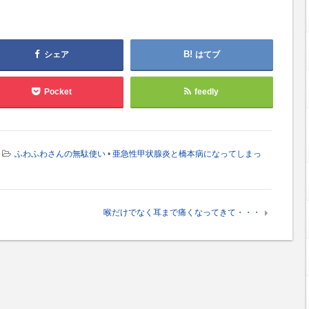
シェア
はてブ
Pocket
feedly
ふわふわさんの無駄使い
•
亜急性甲状腺炎と橋本病になってしまっ
喉だけでなく耳まで痛くなってきて・・・