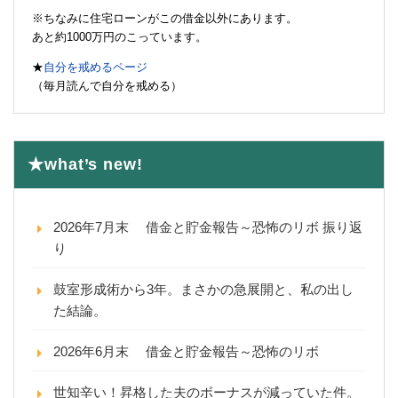
※ちなみに住宅ローンがこの借金以外にあります。
あと約1000万円のこっています。
★
自分を戒めるページ
（毎月読んで自分を戒める）
★what’s new!
2026年7月末 借金と貯金報告～恐怖のリボ 振り返
り
鼓室形成術から3年。まさかの急展開と、私の出し
た結論。
2026年6月末 借金と貯金報告～恐怖のリボ
世知辛い！昇格した夫のボーナスが減っていた件。