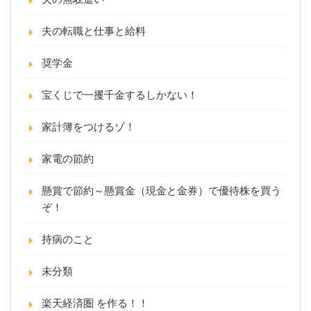
夫の転職と仕事と給料
奨学金
宝くじで一攫千金するしかない！
家計簿をつけるゾ！
家電の節約
懸賞で節約～懸賞金（現金と金券）で優待株を買う
ぞ！
持病のこと
未分類
楽天経済圏 を作る！！