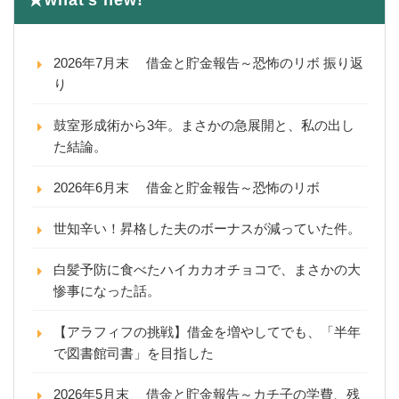
★what’s new!
2026年7月末 借金と貯金報告～恐怖のリボ 振り返
り
鼓室形成術から3年。まさかの急展開と、私の出し
た結論。
2026年6月末 借金と貯金報告～恐怖のリボ
世知辛い！昇格した夫のボーナスが減っていた件。
白髪予防に食べたハイカカオチョコで、まさかの大
惨事になった話。
【アラフィフの挑戦】借金を増やしてでも、「半年
で図書館司書」を目指した
2026年5月末 借金と貯金報告～カチ子の学費、残