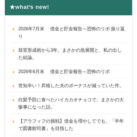
★what’s new!
2026年7月末 借金と貯金報告～恐怖のリボ 振り返
り
鼓室形成術から3年。まさかの急展開と、私の出し
た結論。
2026年6月末 借金と貯金報告～恐怖のリボ
世知辛い！昇格した夫のボーナスが減っていた件。
白髪予防に食べたハイカカオチョコで、まさかの大
惨事になった話。
【アラフィフの挑戦】借金を増やしてでも、「半年
で図書館司書」を目指した