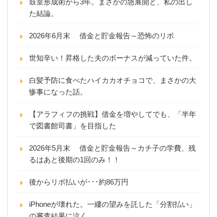
鼓室形成術から3年。まさかの急展開と、私の出し
た結論。
2026年6月末 借金と貯金報告～恐怖のリボ
世知辛い！昇格した夫のボーナスが減っていた件。
白髪予防に食べたハイカカオチョコで、まさかの大
惨事になった話。
【アラフィフの挑戦】借金を増やしてでも、「半年
で図書館司書」を目指した
2026年5月末 借金と貯金報告～カチ子の学費、残
るはあと後期の1回のみ！！
後からリボ払いが･･･約86万円
iPhoneが壊れた。一縷の望みを託した「分割払い」
の審査結果に泣く